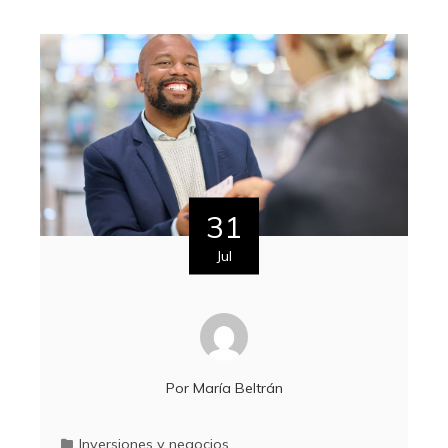
31
Jul
Por
María Beltrán
Inversiones y negocios