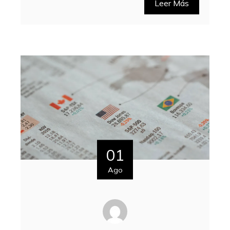
Leer Más
01
Ago