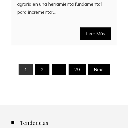
agraria en una herramienta fundamental
para incrementar…
Leer Más
Paginación
1
2
…
29
Next
de
entradas
Tendencias