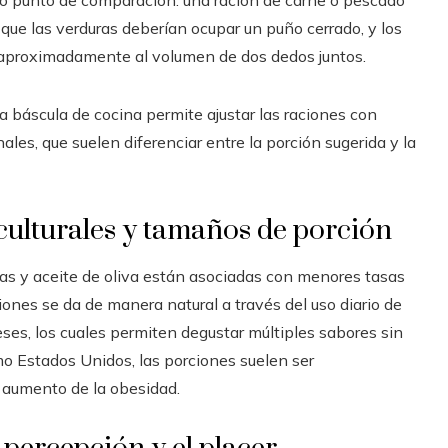
o punto de comparación: una ración de carne o pescado
que las verduras deberían ocupar un puño cerrado, y los
aproximadamente al volumen de dos dedos juntos.
 báscula de cocina permite ajustar las raciones con
onales, que suelen diferenciar entre la porción sugerida y la
culturales y tamaños de porción
duras y aceite de oliva están asociadas con menores tasas
iones se da de manera natural a través del uso diario de
es, los cuales permiten degustar múltiples sabores sin
o Estados Unidos, las porciones suelen ser
 aumento de la obesidad.