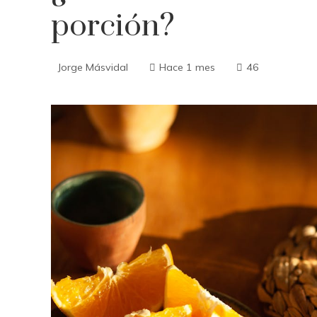
porción?
Jorge Másvidal
Hace 1 mes
46