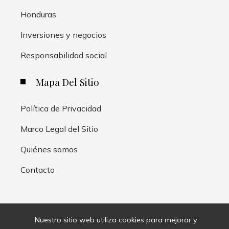
Honduras
Inversiones y negocios
Responsabilidad social
Mapa Del Sitio
Política de Privacidad
Marco Legal del Sitio
Quiénes somos
Contacto
Nuestro sitio web utiliza cookies para mejorar y
© 2020 Todos los derechos reservados.