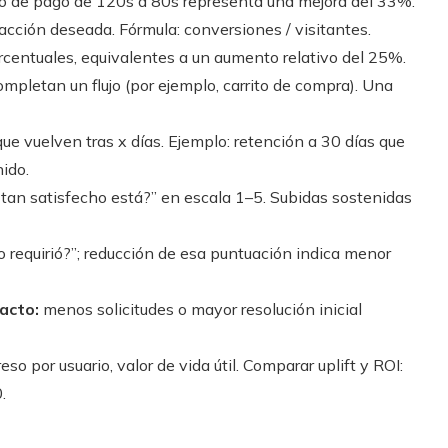
ceso de pago de 120s a 80s representa una mejora del 33%.
 acción deseada. Fórmula: conversiones / visitantes.
centuales, equivalentes a un aumento relativo del 25%.
ompletan un flujo (por ejemplo, carrito de compra). Una
ue vuelven tras x días. Ejemplo: retención a 30 días que
ido.
 tan satisfecho está?” en escala 1–5. Subidas sostenidas
 requirió?”; reducción de esa puntuación indica menor
acto:
menos solicitudes o mayor resolución inicial
eso por usuario, valor de vida útil. Comparar uplift y ROI:
.