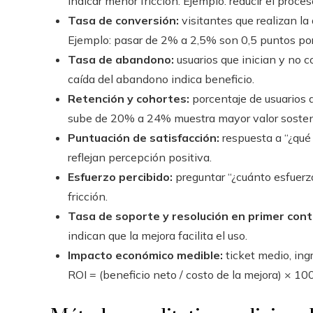
indicar menor fricción. Ejemplo: reducir el pro
Tasa de conversión:
visitantes que realizan la
Ejemplo: pasar de 2% a 2,5% son 0,5 puntos por
Tasa de abandono:
usuarios que inician y no c
caída del abandono indica beneficio.
Retención y cohortes:
porcentaje de usuarios q
sube de 20% a 24% muestra mayor valor sosten
Puntuación de satisfacción:
respuesta a “¿qué
reflejan percepción positiva.
Esfuerzo percibido:
preguntar “¿cuánto esfuerzo
fricción.
Tasa de soporte y resolución en primer cont
indican que la mejora facilita el uso.
Impacto económico medible:
ticket medio, ingr
ROI = (beneficio neto / costo de la mejora) × 100