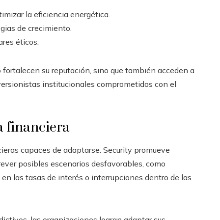
imizar la eficiencia energética.
egias de crecimiento.
res éticos.
o fortalecen su reputación, sino que también acceden a
ersionistas institucionales comprometidos con el
a financiera
cieras capaces de adaptarse. Security promueve
rever posibles escenarios desfavorables, como
en las tasas de interés o interrupciones dentro de las
dictivos, las organizaciones logran adaptar sus