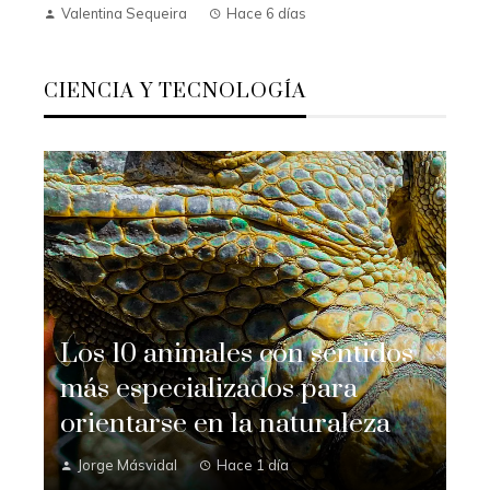
Valentina Sequeira
Hace 6 días
CIENCIA Y TECNOLOGÍA
Los 10 animales con sentidos
más especializados para
orientarse en la naturaleza
Jorge Másvidal
Hace 1 día