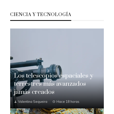
CIENCIA Y TECNOLOGÍA
Los telescopios espaciales y
terrestres más avanzados
jamás creados
Valentina Sequeira
Hace 18 horas