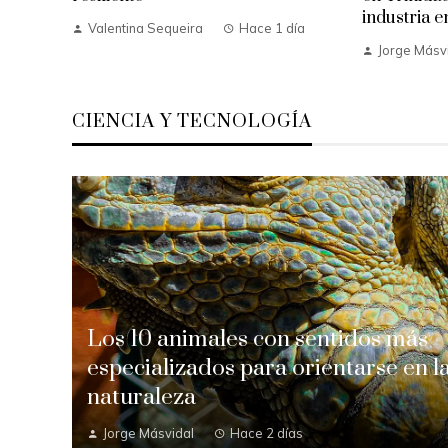
industria e
Valentina Sequeira
Hace 1 día
Jorge Másv
CIENCIA Y TECNOLOGÍA
Los 10 animales con sentidos más
especializados para orientarse en l
naturaleza
Jorge Másvidal
Hace 2 días