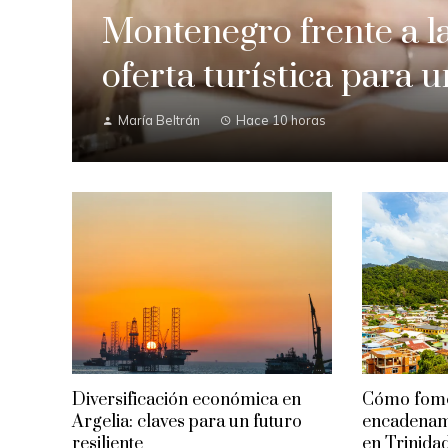
Montenegro frente a l
oferta turística para u
María Beltrán
Hace 10 horas
Diversificación económica en
Cómo fome
Argelia: claves para un futuro
encadenami
resiliente
en Trinida