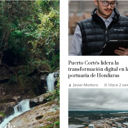
Puerto Cortés lidera la
transformación digital en l
portuaria de Honduras
Javier Montoro
Hace 2 se
s de