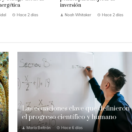
nergética
inversión
idal
Hace 2 días
Noah Whitaker
Hace 2 días
a
Las ecuaciones clave que definieron
el progreso científico y humano
María Beltrán
Hace 6 días