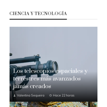
CIENCIA Y TECNOLOGÍA
Los telescopios espaciales y
terrestres más avanzados
jamás creados
Valentina Sequeira
Hace 22 horas